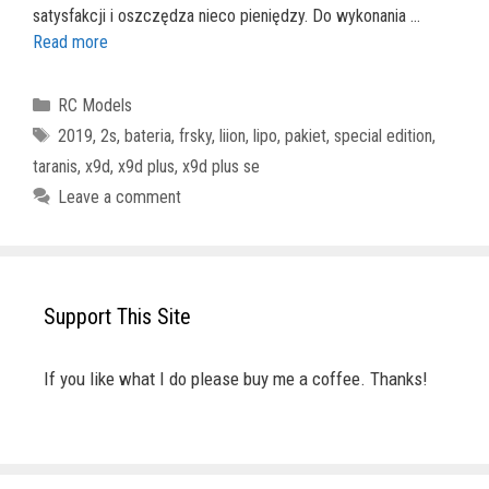
satysfakcji i oszczędza nieco pieniędzy. Do wykonania …
Read more
Categories
RC Models
Tags
2019
,
2s
,
bateria
,
frsky
,
liion
,
lipo
,
pakiet
,
special edition
,
taranis
,
x9d
,
x9d plus
,
x9d plus se
Leave a comment
Support This Site
If you like what I do please buy me a coffee. Thanks!